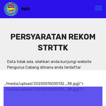
PAFI
PERSYARATAN REKOM
STRTTK
Data tidak ada, silahkan anda kunjungi website
Pengurus Cabang dimana anda terdaftar
../media/upload/20200515030132_38.jpg);">
../media/upload/20200515030132_38.jpg"/>